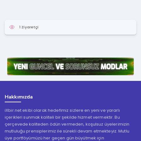
1 Ziyaretçi
Hakkımızda
iXbir.net ekibi olarak hedefimiz sizlere en yeni ve yararlı
içerikleri sunmak kaliteli bir şekilde hizmet vermektir. Bu
çerçevede kaliteden ödün vermeden, koşulsuz üyelerimizin
mutluluğu prensiplerimiz ile sürekli devam etmekteyiz. Mutlu
üye portföyümüzü her geçen gün büyütmek için