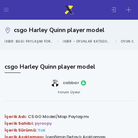
csgo Harley Quinn player model
IXBIR: BILGI PAYLAŞIM FORUMU
IXBIR - OYUNLAR KATEGORISI
OYUN GE
csgo Harley Quinn player model
cabbar
Forum Üyesi
İçerik Adı:
CS:GO Model/Map Paylaşımı
İçerik Sahibi:
pyrsopy
İçerik Sürümü:
Yok
İçerik Açıklaması:
İçeriğimin Detaylı Açıklaması