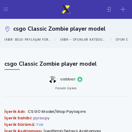
csgo Classic Zombie player model
IXBIR: BILGI PAYLAŞIM FORUMU
IXBIR - OYUNLAR KATEGORISI
OYUN GE
csgo Classic Zombie player model
cabbar
Forum Üyesi
İçerik Adı:
CS:GO Model/Map Paylaşımı
İçerik Sahibi:
pyrsopy
İçerik Sürümü:
Yok
İçerik Açıklaması:
İçeriğimin Detaylı Açıklaması