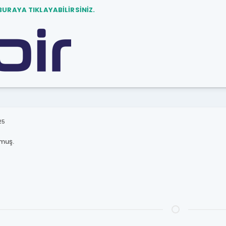
BURAYA TIKLAYABİLİRSİNİZ.
25
lmuş.