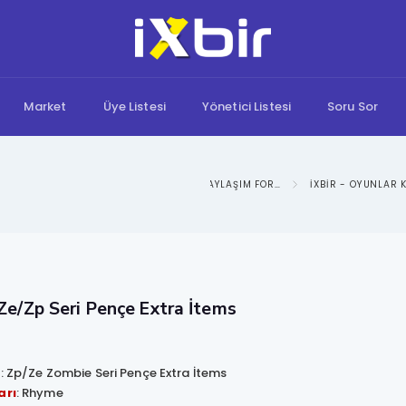
Market
Üye Listesi
Yönetici Listesi
Soru Sor
IXBIR: BILGI PAYLAŞIM FORUMU
 Ze/Zp Seri Pençe Extra İtems
i
: Zp/Ze Zombie Seri Pençe Extra İtems
arı
: Rhyme