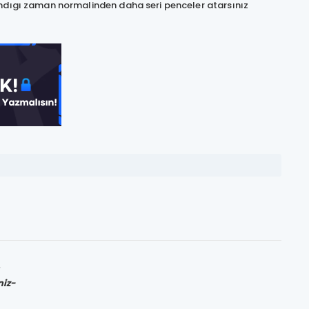
lındıgı zaman normalinden daha seri penceler atarsınız
n
niz-