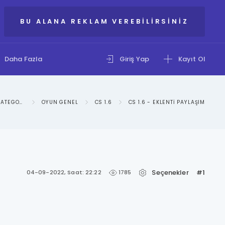
BU ALANA REKLAM VEREBILIRSINIZ
Daha Fazla
Giriş Yap
Kayıt Ol
IXBIR - OYUNLAR KATEGORISI
OYUN GENEL
CS 1.6
CS 1.6 - EKLENTI PAYLAŞIM
Seçenekler
#1
1785
04-09-2022, Saat: 22:22