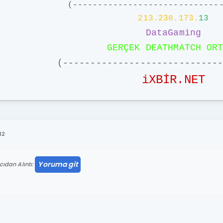
(-----------------------------
213.238.173.
13
DataGaming
GERÇEK DEATHMATCH OR
(----------------------------
iXBİR.NET
32
Yoruma git
cıdan Alıntı: