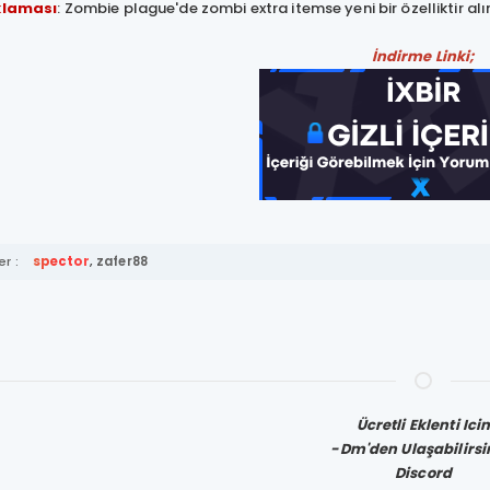
ıklaması
: Zombie plague'de zombi extra itemse yeni bir özelliktir a
İndirme Linki;
r :
spector
,
zafer88
Ücretli Eklenti Ici
-Dm'den Ulaşabilirsi
Discord