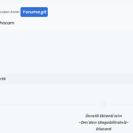
Yoruma git
cıdan Alıntı:
 hocam
r88
Ücretli Eklenti Icin
-Dm'den Ulaşabilirsiniz-
Discord