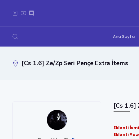
Ana Sayfa
[Cs 1.6] Ze/Zp Seri Pençe Extra İtems
[Cs 1.6]
Eklenti İsm
Eklenti Yaz