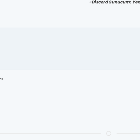
-Discord Sunucum:
Yen
23