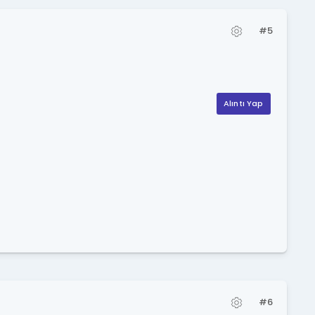
#5
Alıntı Yap
#6