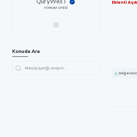
QuryWesT
Eklenti Aç
FORUM ÜYESI
Konuda Ara
Beğenenle