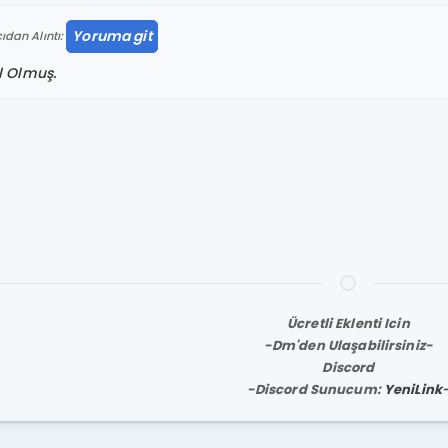
Yoruma git
ıdan Alıntı:
l Olmuş.
Ücretli Eklenti Icin
-Dm'den Ulaşabilirsiniz-
Discord
-Discord Sunucum:
YeniLink