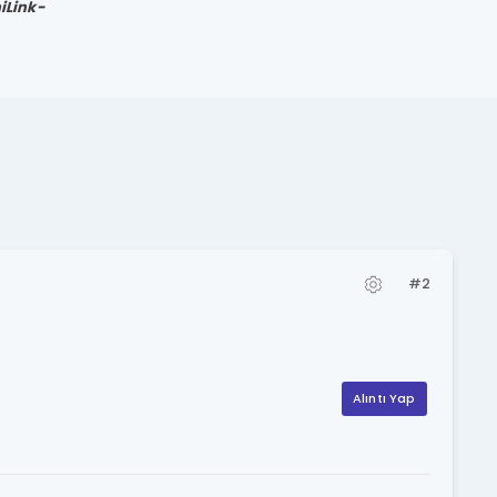
iLink
-
#2
Alıntı Yap