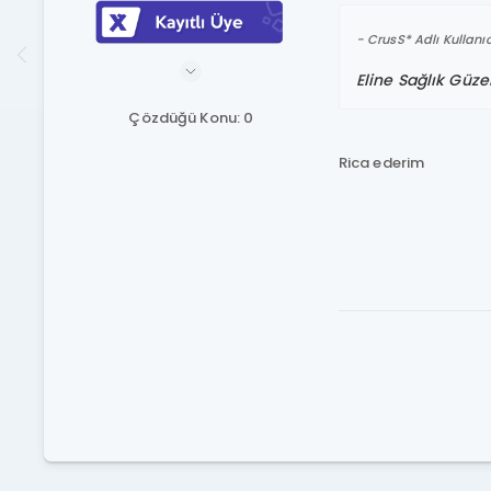
CrusS* Adlı Kullanıc
Eline Sağlık Güze
Çözdüğü Konu: 0
Rica ederim