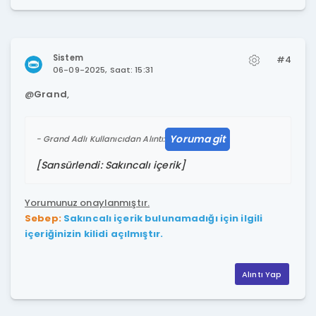
Sistem
#4
06-09-2025, Saat: 15:31
@
Grand
,
Yoruma git
Grand Adlı Kullanıcıdan Alıntı:
[Sansürlendi: Sakıncalı içerik]
Yorumunuz onaylanmıştır.
Sebep:
Sakıncalı içerik bulunamadığı için ilgili
içeriğinizin kilidi açılmıştır.
Alıntı Yap