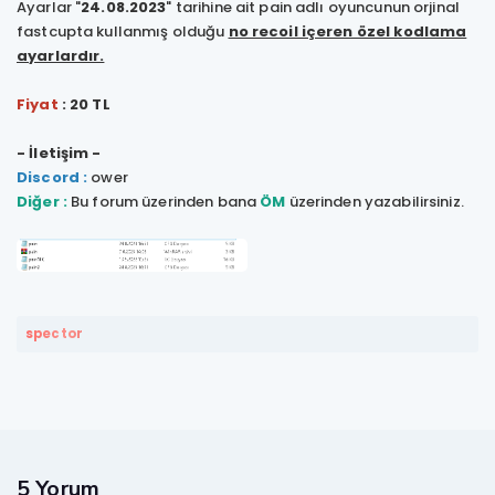
Ayarlar "
24.08.2023
" tarihine ait pain adlı oyuncunun orjinal
fastcupta kullanmış olduğu
no recoil içeren özel kodlama
ayarlardır.
Fiyat
: 20 TL
- İletişim -
Discord :
ower
Diğer :
Bu forum üzerinden bana
ÖM
üzerinden yazabilirsiniz.
spector
5 Yorum