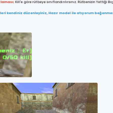
klaması;
Kill'e göre rütbeye sınıflandırılırsınız. Rütbenizin Yettiği Bıç
eri kendiniz düzenleyiniz, Hazır model ile atıyorum beğenmez