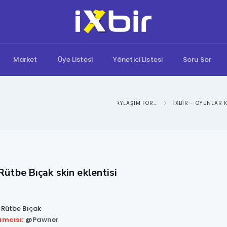
Market
Üye Listesi
Yönetici Listesi
Soru Sor
IXBIR: BILGI PAYLAŞIM FORUMU
Rütbe Bıçak skin eklentisi
Rütbe Bıçak
ımcısı:
@
Pawner