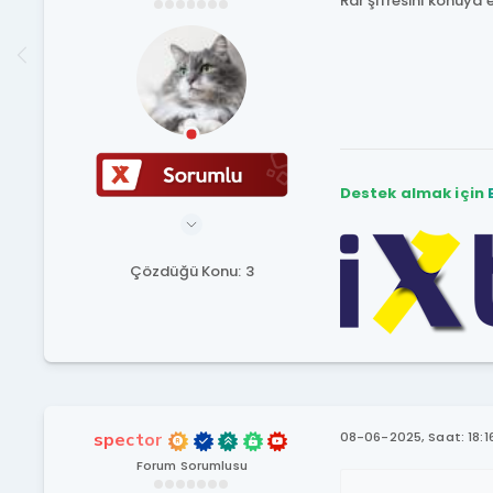
Rar şifresini konuya 
Destek almak için
Çözdüğü Konu: 3
spector
08-06-2025, Saat: 18:1
Forum Sorumlusu