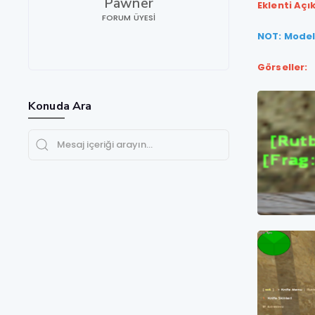
Pawner
Eklenti Açı
FORUM ÜYESI
NOT: Modell
Görseller:
Konuda Ara