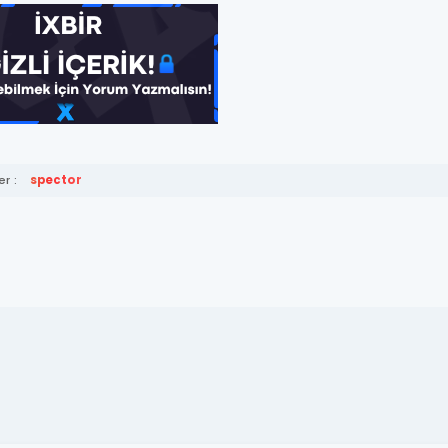
r :
spector