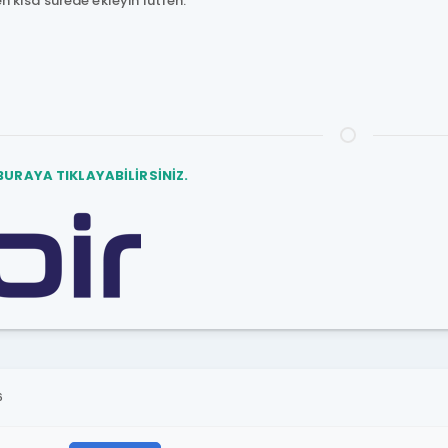
en kısa sürede ekleyin lütfen.
BURAYA TIKLAYABİLİRSİNİZ.
6