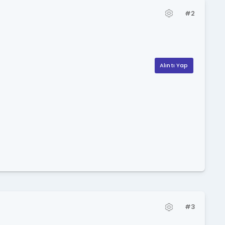
#2
Alıntı Yap
#3