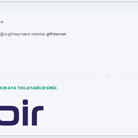
54
ğru şifreyi verir misiniz @
Pawner
BURAYA TIKLAYABİLİRSİNİZ.