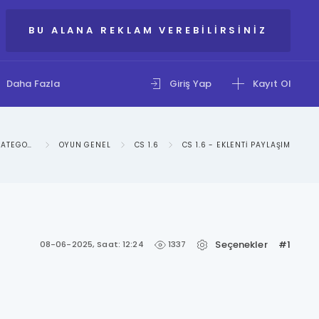
BU ALANA REKLAM VEREBILIRSINIZ
Daha Fazla
Giriş Yap
Kayıt Ol
IXBIR - OYUNLAR KATEGORISI
OYUN GENEL
CS 1.6
CS 1.6 - EKLENTI PAYLAŞIM
Seçenekler
#1
1337
08-06-2025, Saat: 12:24