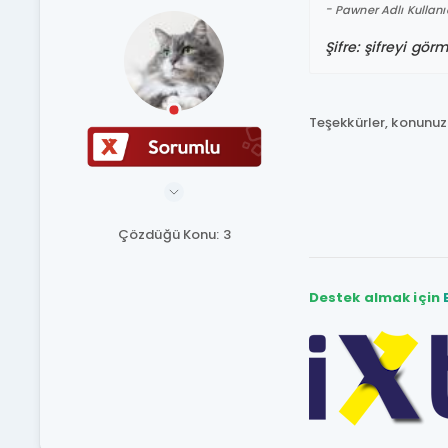
Pawner Adlı Kullanı
Şifre: şifreyi gö
Teşekkürler, konunuz
Çözdüğü Konu: 3
Destek almak için