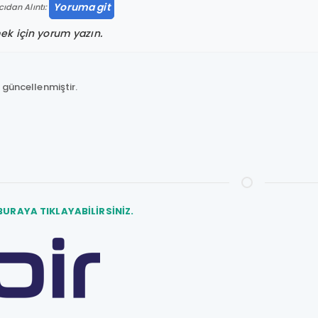
Yoruma git
cıdan Alıntı:
rmek için yorum yazın.
 güncellenmiştir.
BURAYA TIKLAYABİLİRSİNİZ.