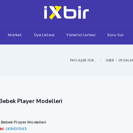
Market
Üye Listesi
Yönetici Listesi
Soru Sor
IXBIR: BILGI PAYLAŞIM FORUMU
 Bebek Player Modelleri
: Bebek Player Modelleri
bi
:
LKING1543