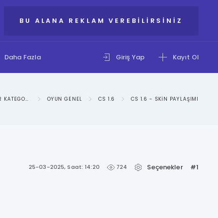
BU ALANA REKLAM VEREBILIRSINIZ
Daha Fazla
Giriş Yap
Kayıt Ol
IXBIR - OYUNLAR KATEGORISI
OYUN GENEL
CS 1.6
CS 1.6 - SKIN PAYLAŞIMI
Seçenekler
#1
724
25-03-2025, Saat: 14:20