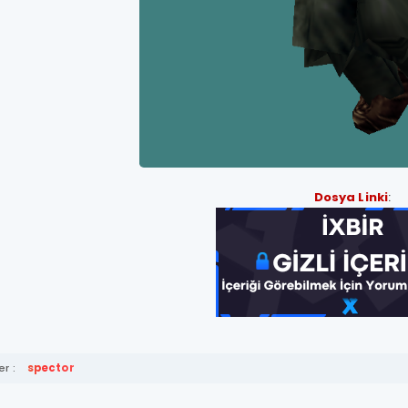
Dosya Linki
:
r :
spector