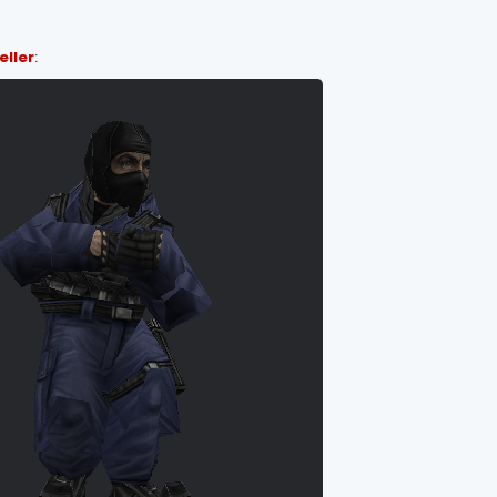
eller
: