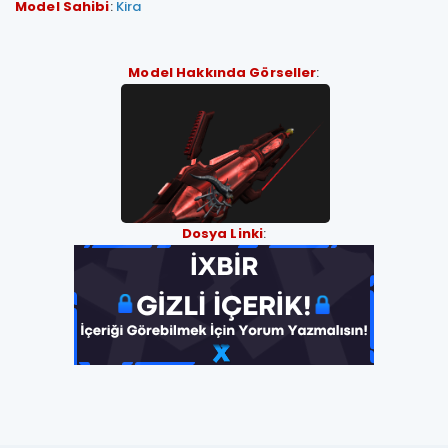
Model Sahibi
:
Kira
Model Hakkında Görseller
:
Dosya Linki
: