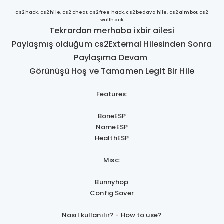
cs2 hack, cs2 hile, cs2 cheat, cs2 free hack, cs2 bedava hile, cs2 aimbot, cs2
wallhack
Tekrardan merhaba ixbir ailesi
Paylaşmış olduğum cs2External Hilesinden Sonra
Paylaşıma Devam
Görünüşü Hoş ve Tamamen Legit Bir Hile
Features:
BoneESP
NameESP
HealthESP
Misc:
Bunnyhop
Config Saver
Nasıl kullanılır? - How to use?