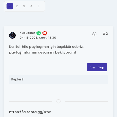
1
2
3
4
Kusursuz
#2
04-11-2023, Saat: 18:30
Kaliteli hile paylaşımın için teşekkür ederiz,
paylaşımlarının devamını bekliyorum!
Alıntı Yap
KeplerB
https://discord.gg/ixbir