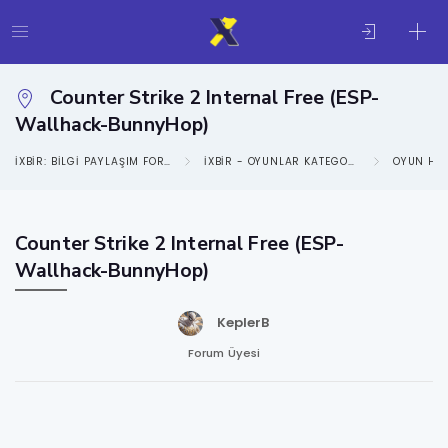
Counter Strike 2 Internal Free (ESP-
Wallhack-BunnyHop)
IXBIR: BILGI PAYLAŞIM FORUMU
IXBIR - OYUNLAR KATEGORISI
OYUN HIL
Counter Strike 2 Internal Free (ESP-
Wallhack-BunnyHop)
KeplerB
Forum Üyesi