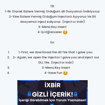
TR:
1-İlk Olarak Sizlere Vermiş Olduğum dll Dosyamızı İndiriyoruz.
2-Yine Sizlere Vermiş Olduğum Injectorü Açıyoruz Ve Dll
dosyamızı inject ediyoruz. (
Injector indir
)
3-Menü Key Insert
4-İyi Eğlenceler
En:
1-First, we download the dll file that I gave you.
2- Again, we open the Injector I gave you and inject our
DLL file. (
Injector indir
)
3-Menu Key Insert
4-Have Fun