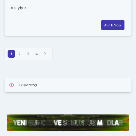
as iyiyiz
Alıntı Yap
1
2
3
4
1 Ziyaretçi