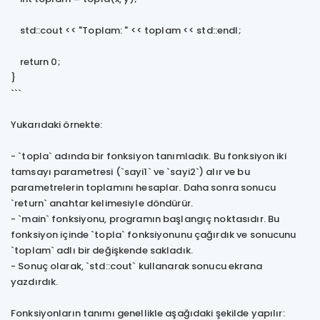
std::cout << "Toplam: " << toplam << std::endl;
return 0;
}
```
Yukarıdaki örnekte:
- `topla` adında bir fonksiyon tanımladık. Bu fonksiyon iki
tamsayı parametresi (`sayi1` ve `sayi2`) alır ve bu
parametrelerin toplamını hesaplar. Daha sonra sonucu
`return` anahtar kelimesiyle döndürür.
- `main` fonksiyonu, programın başlangıç noktasıdır. Bu
fonksiyon içinde `topla` fonksiyonunu çağırdık ve sonucunu
`toplam` adlı bir değişkende sakladık.
- Sonuç olarak, `std::cout` kullanarak sonucu ekrana
yazdırdık.
Fonksiyonların tanımı genellikle aşağıdaki şekilde yapılır: