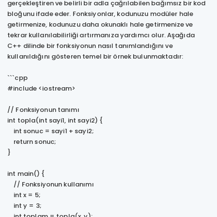
gerçekleştiren ve belirli bir adla çağrılabilen bağımsız bir kod
bloğunu ifade eder. Fonksiyonlar, kodunuzu modüler hale
getirmenize, kodunuzu daha okunaklı hale getirmenize ve
tekrar kullanılabilirliği artırmanıza yardımcı olur. Aşağıda
C++ dilinde bir fonksiyonun nasıl tanımlandığını ve
kullanıldığını gösteren temel bir örnek bulunmaktadır:
```cpp
#include <iostream>
// Fonksiyonun tanımı
int topla(int sayi1, int sayi2) {
int sonuc = sayi1 + sayi2;
return sonuc;
}
int main() {
// Fonksiyonun kullanımı
int x = 5;
int y = 3;
int toplam = topla(x, y);