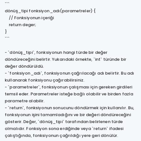
```
dönüş_tipi fonksiyon_adı(parametreler) {
// Fonksiyonun içeriği
return deger;
}
```
- `dönüş_tipi`, fonksiyonun hangi türde bir değer
döndüreceğini belirtir. Yukarıdaki örnekte, `int` türünde bir
değer döndürüldü.
- `fonksiyon_adı`, fonksiyonun çağrılacağı adı belirtir. Bu adı
kullanarak fonksiyonu çağırabilirsiniz.
- `parametreler`, fonksiyonun çalışması için gereken girdileri
temsil eder. Parametreler isteğe bağlı olabilir ve birden fazla
parametre alabilir.
- `return`, fonksiyonun sonucunu döndürmek için kullanılır. Bu,
fonksiyonun işini tamamladığını ve bir değeri döndüreceğini
gösterir. Değer, `dönüş_tipi` tarafından belirlenen türde
olmalıdır. Fonksiyon sona erdiğinde veya `return` ifadesi
çalıştığında, fonksiyonun çağrıldığı yere geri dönülür.