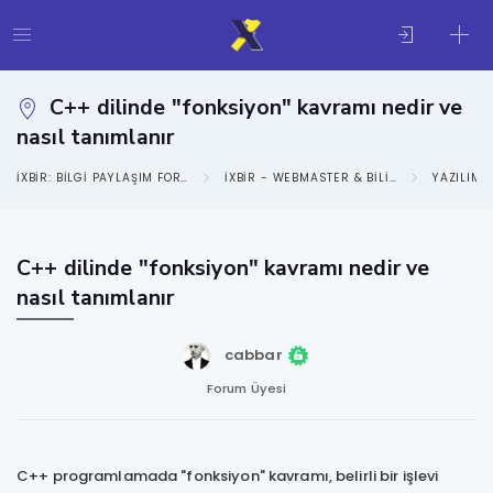
C++ dilinde "fonksiyon" kavramı nedir ve
nasıl tanımlanır
IXBIR: BILGI PAYLAŞIM FORUMU
IXBIR - WEBMASTER & BILIŞIM KATEGORISI
YAZILIM D
C++ dilinde "fonksiyon" kavramı nedir ve
nasıl tanımlanır
cabbar
Forum Üyesi
C++ programlamada "fonksiyon" kavramı, belirli bir işlevi