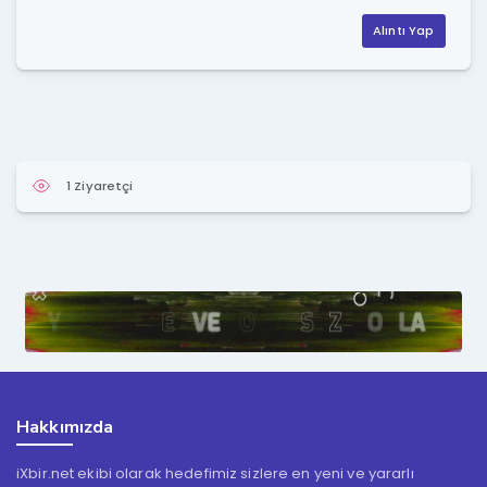
Alıntı Yap
1 Ziyaretçi
Hakkımızda
iXbir.net ekibi olarak hedefimiz sizlere en yeni ve yararlı