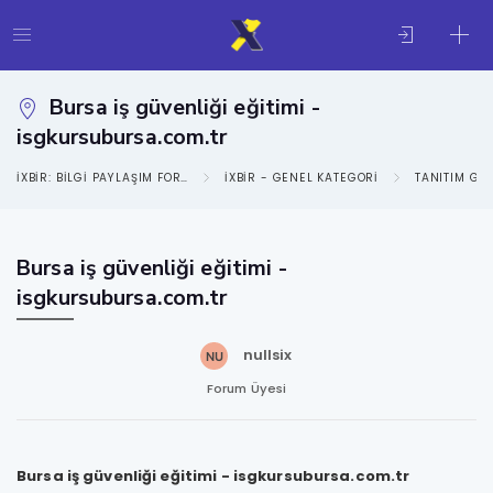
Bursa iş güvenliği eğitimi -
isgkursubursa.com.tr
IXBIR: BILGI PAYLAŞIM FORUMU
IXBIR - GENEL KATEGORI
TANITIM GE
Bursa iş güvenliği eğitimi -
isgkursubursa.com.tr
nullsix
Forum Üyesi
Bursa iş güvenliği eğitimi - isgkursubursa.com.tr