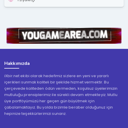
1 Ziyaretçi
Hakkımızda
iXbir.net ekibi olarak hedefimiz sizlere en yeni ve yararlı
içerikleri sunmak kaliteli bir şekilde hizmet vermektir. Bu
çerçevede kaliteden ödün vermeden, koşulsuz üyelerimizin
mutluluğu prensiplerimiz ile sürekli devam etmekteyiz. Mutlu
üye portföyümüzü her geçen gün büyütmek için
çabalamaktayız. Bu yolda bizimle beraber olduğunuz için
hepinize teşekkürlerimizi sunarız.