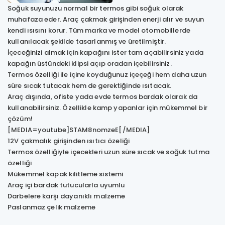
Soğuk suyunuzu normal bir termos gibi soğuk olarak
muhafaza eder. Araç çakmak girişinden enerji alır ve suyun
kendi ısısını korur. Tüm marka ve model otomobillerde
kullanılacak şekilde tasarlanmış ve üretilmiştir.
İçeceğinizi almak için kapağını ister tam açabilirsiniz yada
kapağın üstündeki klipsi açıp oradan içebilirsiniz.
Termos özelliği ile içine koyduğunuz içeçeği hem daha uzun
süre sıcak tutacak hem de gerektiğinde ısıtacak.
Araç dışında, ofiste yada evde termos bardak olarak da
kullanabilirsiniz. Özellikle kamp yapanlar için mükemmel bir
çözüm!
[MEDIA=youtube]STAM8nomzeE[/MEDIA]
12V çakmalık girişinden ısıtıcı özeliği
Termos özelliğiyle içecekleri uzun süre sıcak ve soğuk tutma
özelliği
Mükemmel kapak kilitleme sistemi
Araç içi bardak tutucularla uyumlu
Darbelere karşı dayanıklı malzeme
Paslanmaz çelik malzeme