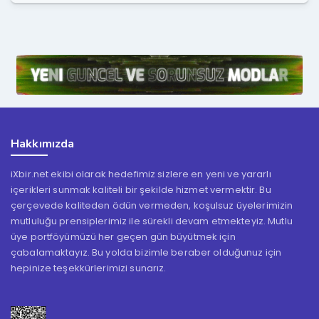
Hakkımızda
iXbir.net ekibi olarak hedefimiz sizlere en yeni ve yararlı
içerikleri sunmak kaliteli bir şekilde hizmet vermektir. Bu
çerçevede kaliteden ödün vermeden, koşulsuz üyelerimizin
mutluluğu prensiplerimiz ile sürekli devam etmekteyiz. Mutlu
üye portföyümüzü her geçen gün büyütmek için
çabalamaktayız. Bu yolda bizimle beraber olduğunuz için
hepinize teşekkürlerimizi sunarız.