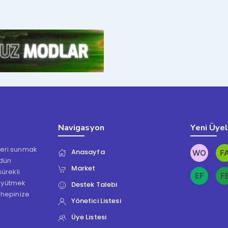
Navigasyon
Yeni Üye
kleri sunmak
Anasayfa
ödün
Market
ürekli
üyütmek
Destek Talebi
 hepinize
Yönetici Listesi
Üye Listesi