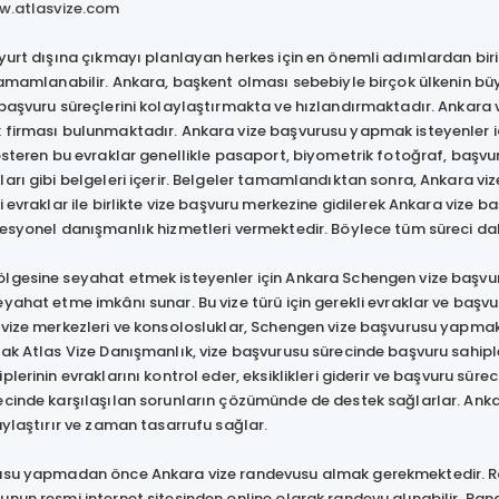
.atlasvize.com
yurt dışına çıkmayı planlayan herkes için en önemli adımlardan biri
tamamlanabilir. Ankara, başkent olması sebebiyle birçok ülkenin büy
başvuru süreçlerini kolaylaştırmakta ve hızlandırmaktadır. Ankara 
firması bulunmaktadır. Ankara vize başvurusu yapmak isteyenler için
österen bu evraklar genellikle pasaport, biyometrik fotoğraf, başvu
arı gibi belgeleri içerir. Belgeler tamamlandıktan sonra, Ankara 
i evraklar ile birlikte vize başvuru merkezine gidilerek Ankara vize
esyonel danışmanlık hizmetleri vermektedir. Böylece tüm süreci daha 
lgesine seyahat etmek isteyenler için Ankara Schengen vize başvur
yahat etme imkânı sunar. Bu vize türü için gerekli evraklar ve başvuru
 vize merkezleri ve konsolosluklar, Schengen vize başvurusu yapma
ak Atlas Vize Danışmanlık, vize başvurusu sürecinde başvuru sahiple
plerinin evraklarını kontrol eder, eksiklikleri giderir ve başvuru sür
cinde karşılaşılan sorunların çözümünde de destek sağlarlar. Ankara
aylaştırır ve zaman tasarrufu sağlar.
usu yapmadan önce Ankara vize randevusu almak gerekmektedir. Rand
nun resmi internet sitesinden online olarak randevu alınabilir. Ran