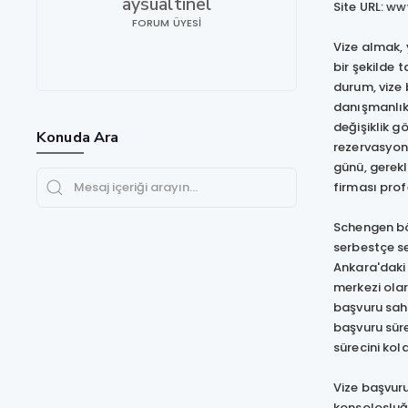
aysualtinel
Site URL:
www
FORUM ÜYESI
Vize almak, 
bir şekilde 
durum, vize 
danışmanlık 
değişiklik g
Konuda Ara
rezervasyonl
günü, gerekl
firması prof
Schengen bö
serbestçe se
Ankara'daki
merkezi olar
başvuru sahi
başvuru süre
sürecini kol
Vize başvur
konsolosluğu