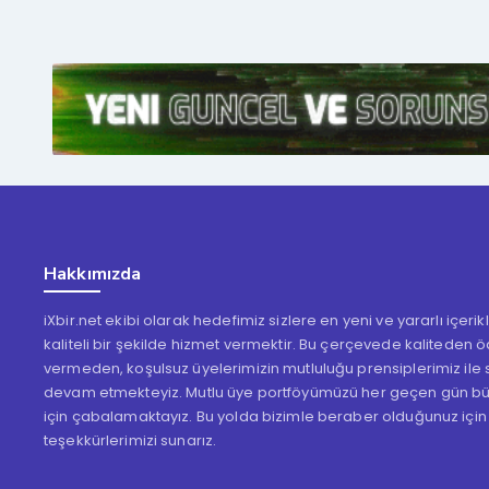
Hakkımızda
iXbir.net ekibi olarak hedefimiz sizlere en yeni ve yararlı içeri
kaliteli bir şekilde hizmet vermektir. Bu çerçevede kaliteden 
vermeden, koşulsuz üyelerimizin mutluluğu prensiplerimiz ile s
devam etmekteyiz. Mutlu üye portföyümüzü her geçen gün b
için çabalamaktayız. Bu yolda bizimle beraber olduğunuz için
teşekkürlerimizi sunarız.