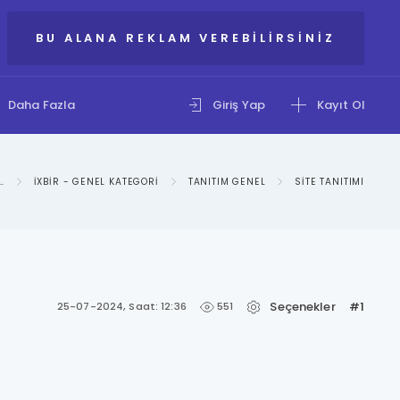
BU ALANA REKLAM VEREBILIRSINIZ
Daha Fazla
Giriş Yap
Kayıt Ol
ILGI PAYLAŞIM FORUMU
IXBIR - GENEL KATEGORI
TANITIM GENEL
SITE TANITIMI
Seçenekler
#1
551
25-07-2024, Saat: 12:36