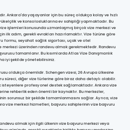
dir. Ankara'da yaşayanlar için bu süreç oldukça kolay ve hızlı
ükelçilik ve konsolosluklarına ev sahipliği yapmaktadır. Bu
vize işlemleri konusunda uzmanlaşmış birçok vize merkezi ve
 ilk adım, gerekli evrakları hazırlamaktır. Vize türüne göre
ru formu, seyahat sağlık sigortası, uçak ve otel
vize merkezi üzerinden randevu almak gerekmektedir. Randevu
 başvurusu tamamlanır. Bu kısımlarda Atlas Vize Danışmanlık
iyi şekilde yönetebilirsiniz.
usu oldukça önemlidir. Schengen vizesi, 26 Avrupa ülkesine
 süreci, diğer vize türlerine göre biraz daha detaylı olabilir.
k isteyenlere profesyonel destek sağlamaktadır. Ankara vize
rine rehberlik eden önemli bir kaynaktır. Bu merkezler,
ecinin sorunsuz bir şekilde tamamlanmasını sağlar. Ayrıca, vize
 vize merkezi hizmetleri, başvuru sahiplerinin vize başvuru
evu almak için ilgili ülkenin vize başvuru merkezi veya
devu gününde, gerekli evraklarla birlikte başvuru merkezine