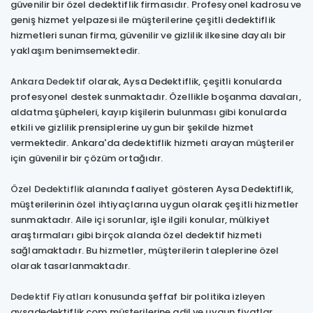
güvenilir bir özel dedektiflik firmasıdır. Profesyonel kadrosu ve
geniş hizmet yelpazesi ile müşterilerine çeşitli dedektiflik
hizmetleri sunan firma, güvenilir ve gizlilik ilkesine dayalı bir
yaklaşım benimsemektedir.
Ankara Dedektif
olarak, Aysa Dedektiflik, çeşitli konularda
profesyonel destek sunmaktadır. Özellikle boşanma davaları,
aldatma şüpheleri, kayıp kişilerin bulunması gibi konularda
etkili ve gizlilik prensiplerine uygun bir şekilde hizmet
vermektedir. Ankara'da dedektiflik hizmeti arayan müşteriler
için güvenilir bir çözüm ortağıdır.
Özel Dedektiflik
alanında faaliyet gösteren Aysa Dedektiflik,
müşterilerinin özel ihtiyaçlarına uygun olarak çeşitli hizmetler
sunmaktadır. Aile içi sorunlar, işle ilgili konular, mülkiyet
araştırmaları gibi birçok alanda özel dedektif hizmeti
sağlamaktadır. Bu hizmetler, müşterilerin taleplerine özel
olarak tasarlanmaktadır.
Dedektif Fiyatları
konusunda şeffaf bir politika izleyen
aysadedektiflik.com müşterilerine adil ve uygun fiyatlar