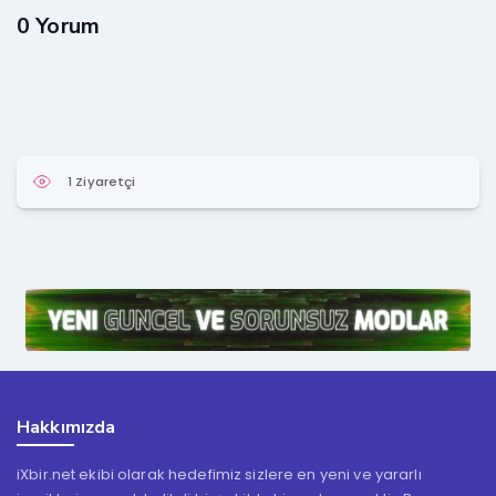
0 Yorum
1 Ziyaretçi
Hakkımızda
iXbir.net ekibi olarak hedefimiz sizlere en yeni ve yararlı