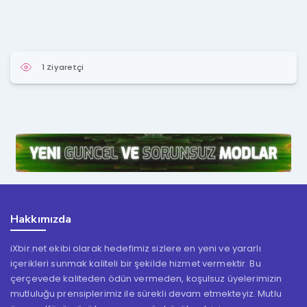
1 Ziyaretçi
Hakkımızda
iXbir.net ekibi olarak hedefimiz sizlere en yeni ve yararlı
içerikleri sunmak kaliteli bir şekilde hizmet vermektir. Bu
çerçevede kaliteden ödün vermeden, koşulsuz üyelerimizin
mutluluğu prensiplerimiz ile sürekli devam etmekteyiz. Mutlu