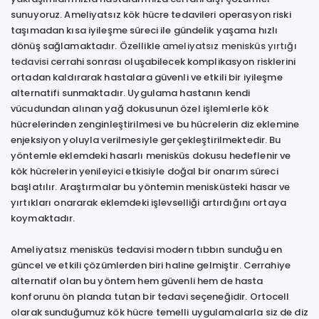
sunuyoruz. Ameliyatsız kök hücre tedavileri operasyon riski
taşımadan kısa iyileşme süreci ile gündelik yaşama hızlı
dönüş sağlamaktadır. Özellikle
ameliyatsız menisküs yırtığı
tedavisi
cerrahi sonrası oluşabilecek komplikasyon risklerini
ortadan kaldırarak hastalara güvenli ve etkili bir iyileşme
alternatifi sunmaktadır. Uygulama hastanın kendi
vücudundan alınan yağ dokusunun özel işlemlerle kök
hücrelerinden zenginleştirilmesi ve bu hücrelerin diz eklemine
enjeksiyon yoluyla verilmesiyle gerçekleştirilmektedir. Bu
yöntemle eklemdeki hasarlı menisküs dokusu hedeflenir ve
kök hücrelerin yenileyici etkisiyle doğal bir onarım süreci
başlatılır. Araştırmalar bu yöntemin menisküsteki hasar ve
yırtıkları onararak eklemdeki işlevselliği artırdığını ortaya
koymaktadır.
Ameliyatsız menisküs tedavisi modern tıbbın sunduğu en
güncel ve etkili çözümlerden biri haline gelmiştir. Cerrahiye
alternatif olan bu yöntem hem güvenli hem de hasta
konforunu ön planda tutan bir tedavi seçeneğidir. Ortocell
olarak sunduğumuz kök hücre temelli uygulamalarla siz de diz