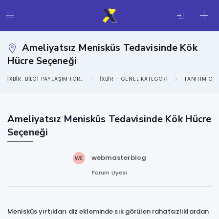
Ameliyatsız Menisküs Tedavisinde Kök
Hücre Seçeneği
IXBIR: BILGI PAYLAŞIM FORUMU
IXBIR - GENEL KATEGORI
TANITIM GE
Ameliyatsız Menisküs Tedavisinde Kök Hücre
Seçeneği
webmasterblog
Forum Üyesi
Menisküs yırtıkları diz ekleminde sık görülen rahatsızlıklardan