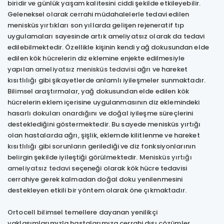
biridir ve günlük yaşam kalitesini ciddi şekilde etkileyebilir.
Geleneksel olarak cerrahi müdahalelerle tedavi edilen
menisküs yırtıkları son yıllarda gelişen rejeneratif tıp
uygulamaları sayesinde artık ameliyatsız olarak da tedavi
edilebilmektedir. Özellikle kişinin kendi yağ dokusundan elde
edilen kök hücrelerin diz eklemine enjekte edilmesiyle
yapılan
ameliyatsız menisküs tedavisi
ağrı ve hareket
kısıtlılığı gibi şikayetlerde anlamlı iyileşmeler sunmaktadır.
Bilimsel araştırmalar, yağ dokusundan elde edilen kök
hücrelerin eklem içerisine uygulanmasının diz eklemindeki
hasarlı dokuları onardığını ve doğal iyileşme süreçlerini
desteklediğini göstermektedir. Bu sayede menisküs yırtığı
olan hastalarda ağrı, şişlik, eklemde kilitlenme ve hareket
kısıtlılığı gibi sorunların gerilediği ve diz fonksiyonlarının
belirgin şekilde iyileştiği görülmektedir.
Menisküs yırtığı
ameliyatsız tedavi
seçeneği olarak kök hücre tedavisi
cerrahiye gerek kalmadan doğal doku yenilenmesini
destekleyen etkili bir yöntem olarak öne çıkmaktadır.
Ortocell bilimsel temellere dayanan yenilikçi
yaklaşımlarımızla hastalarımıza cerrahi dışı çözümler