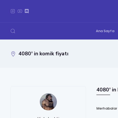
Ana Sayfa
4080' in komik fiyatı
4080' in 
Merhabalar r