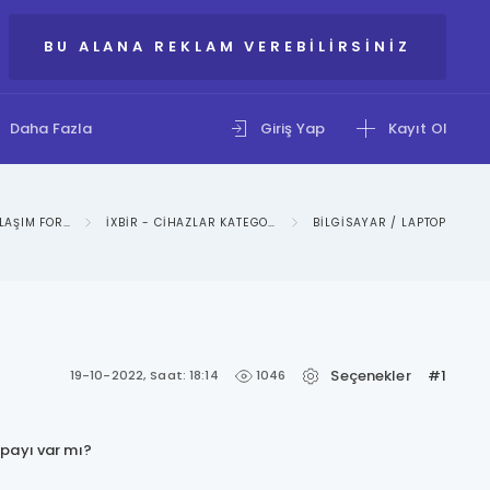
BU ALANA REKLAM VEREBILIRSINIZ
Daha Fazla
Giriş Yap
Kayıt Ol
IXBIR: BILGI PAYLAŞIM FORUMU
IXBIR - CIHAZLAR KATEGORISI
BILGISAYAR / LAPTOP
Seçenekler
#1
1046
19-10-2022, Saat: 18:14
 payı var mı?