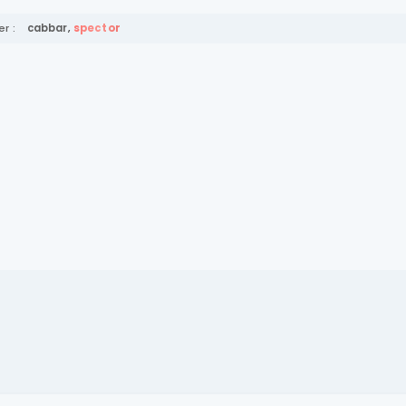
r :
cabbar
,
spector