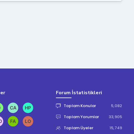
ler
Forum İstatistikleri
Toplam Konular
5,082
Toplam Yorumlar
33,905
Toplam Üyeler
15,749