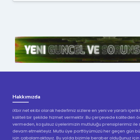
Hakkımızda
iXbir.net ekibi olarak hedefimiz sizlere en yeni ve yararlı içeri
kaliteli bir şekilde hizmet vermektir. Bu çerçevede kaliteden 
vermeden, koşulsuz üyelerimizin mutluluğu prensiplerimiz ile s
devam etmekteyiz. Mutlu üye portföyümüzü her geçen gün b
için çabalamaktayız. Bu yolda bizimle beraber olduğunuz için