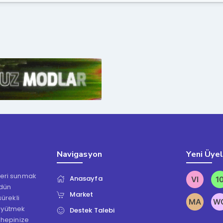
Navigasyon
Yeni Üye
kleri sunmak
Anasayfa
ödün
Market
ürekli
üyütmek
Destek Talebi
 hepinize