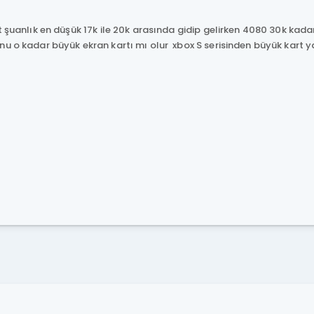
4
t şuanlık en düşük 17k ile 20k arasında gidip gelirken 4080 30k kadar
u o kadar büyük ekran kartı mı olur xbox S serisinden büyük kart ya