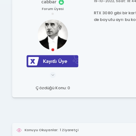
cabbar
19-10-2022, Saat: 18:4
Forum Üyesi
RTX 3080 gibi bir kar
de boyutu ayrı bu kon
Çözdüğü Konu: 0
Konuyu Okuyanlar:
1 Ziyaretçi