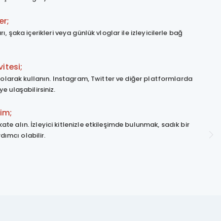
er;
rı, şaka içerikleri veya günlük vloglar ile izleyicilerle bağ
itesi;
f olarak kullanın. Instagram, Twitter ve diğer platformlarda
e ulaşabilirsiniz.
şim;
kate alın. İzleyici kitlenizle etkileşimde bulunmak, sadık bir
dımcı olabilir.