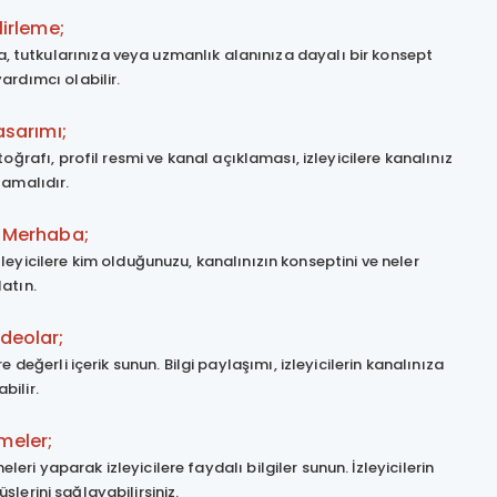
lirleme;
nıza, tutkularınıza veya uzmanlık alanınıza dayalı bir konsept
ardımcı olabilir.
asarımı;
ğrafı, profil resmi ve kanal açıklaması, izleyicilere kanalınız
lamalıdır.
e Merhaba;
leyicilere kim olduğunuzu, kanalınızın konseptini ve neler
latın.
ideolar;
değerli içerik sunun. Bilgi paylaşımı, izleyicilerin kanalınıza
bilir.
meler;
ri yaparak izleyicilere faydalı bilgiler sunun. İzleyicilerin
şlerini sağlayabilirsiniz.