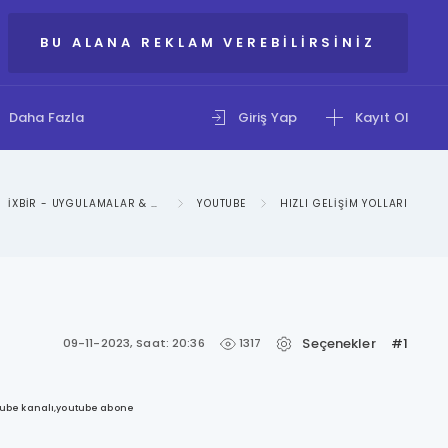
BU ALANA REKLAM VEREBILIRSINIZ
Daha Fazla
Giriş Yap
Kayıt Ol
IXBIR - UYGULAMALAR & SOSYAL MEDYA KATEGORISI
YOUTUBE
HIZLI GELIŞIM YOLLARI
Seçenekler
#1
1317
09-11-2023, Saat: 20:36
ube kanalı,youtube abone