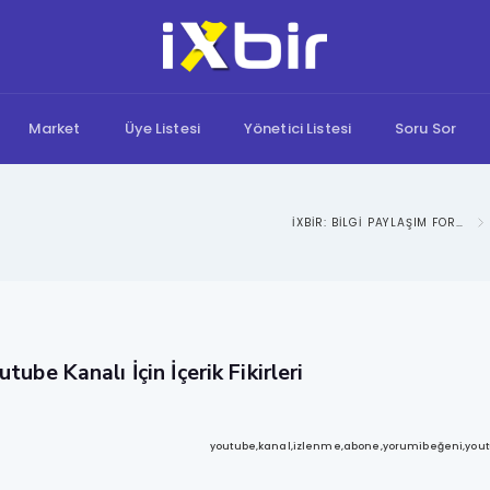
Market
Üye Listesi
Yönetici Listesi
Soru Sor
IXBIR: BILGI PAYLAŞIM FORUMU
tube Kanalı İçin İçerik Fikirleri
youtube,kanal,izlenme,abone,yorumibeğeni,yout