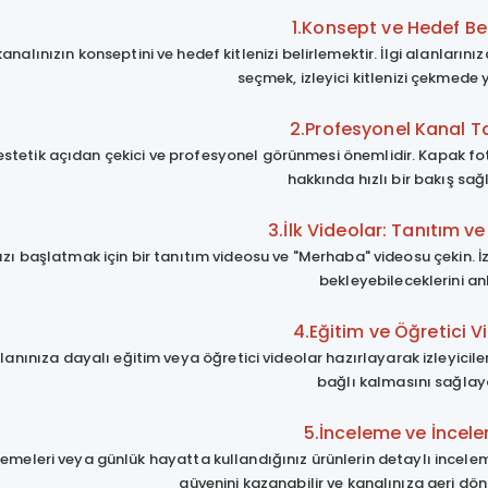
1.Konsept ve Hedef Be
kanalınızın konseptini ve hedef kitlenizi belirlemektir. İlgi alanları
seçmek, izleyici kitlenizi çekmede y
2.Profesyonel Kanal T
estetik açıdan çekici ve profesyonel görünmesi önemlidir. Kapak foto
hakkında hızlı bir bakış sağ
3.İlk Videolar: Tanıtım v
ızı başlatmak için bir tanıtım videosu ve "Merhaba" videosu çekin. İz
bekleyebileceklerini an
4.Eğitim ve Öğretici V
anınıza dayalı eğitim veya öğretici videolar hazırlayarak izleyicilere 
bağlı kalmasını sağlaya
5.İnceleme ve İncele
emeleri veya günlük hayatta kullandığınız ürünlerin detaylı incelemele
güvenini kazanabilir ve kanalınıza geri dönü