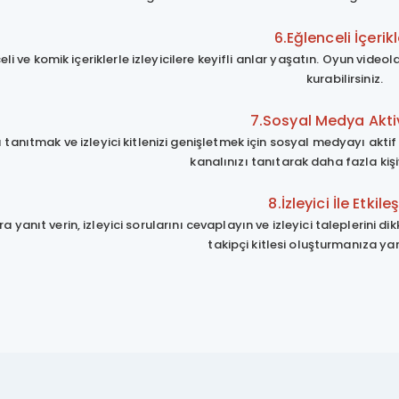
6.Eğlenceli İçerikl
li ve komik içeriklerle izleyicilere keyifli anlar yaşatın. Oyun videola
kurabilirsiniz.
7.Sosyal Medya Aktiv
ı tanıtmak ve izleyici kitlenizi genişletmek için sosyal medyayı akti
kanalınızı tanıtarak daha fazla kişiy
8.İzleyici İle Etkile
 yanıt verin, izleyici sorularını cevaplayın ve izleyici taleplerini dik
takipçi kitlesi oluşturmanıza yar