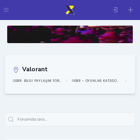
Valorant
IXBIR: BILGI PAYLAŞIM FORUMU
IXBIR - OYUNLAR KATEGORISI
OYUN