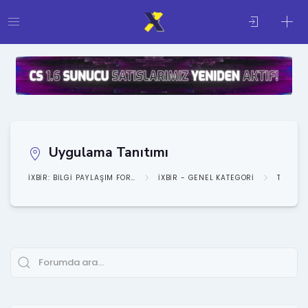
Uygulama Tanıtımı
IXBIR: BILGI PAYLAŞIM FORUMU
IXBIR - GENEL KATEGORI
TANITI