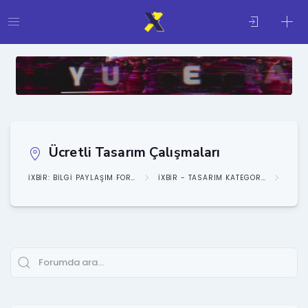
Ücretli Tasarım Çalışmaları
IXBIR: BILGI PAYLAŞIM FORUMU
IXBIR - TASARIM KATEGORISI
TASA