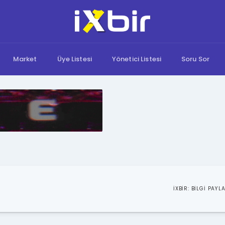
Market
Üye Listesi
Yönetici Listesi
Soru Sor