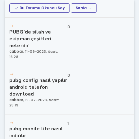
Bu Forumu Okundu Say
Sırala
0
PUBG'de silah ve
ekipman çeşitleri
nelerdir
cabbar
,
11-09-2023, Saat:
16:28
0
pubg config nasıl yapılır
android telefon
download
cabbar
,
19-07-2023, Saat:
23:19
1
pubg mobile lite nasıl
indirilir