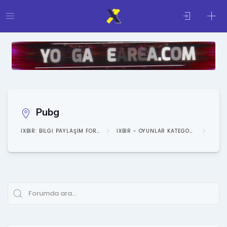
Pubg
IXBIR: BILGI PAYLAŞIM FORUMU
IXBIR - OYUNLAR KATEGORISI
OYUN