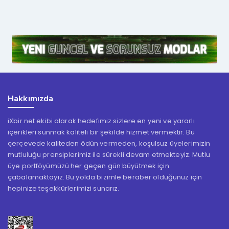
Hakkımızda
iXbir.net ekibi olarak hedefimiz sizlere en yeni ve yararlı
içerikleri sunmak kaliteli bir şekilde hizmet vermektir. Bu
çerçevede kaliteden ödün vermeden, koşulsuz üyelerimizin
mutluluğu prensiplerimiz ile sürekli devam etmekteyiz. Mutlu
üye portföyümüzü her geçen gün büyütmek için
çabalamaktayız. Bu yolda bizimle beraber olduğunuz için
hepinize teşekkürlerimizi sunarız.