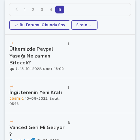
1
2
3
4
5
Bu Forumu Okundu Say
Sırala
1
Ülkemizde Paypal
Yasağı Ne zaman
Bitecek?
quit.
,
13-10-2022, Saat: 18:09
1
İngilterenin Yeni Kralı
cosmic
,
10-09-2022, Saat:
05:16
5
Vanced Geri Mi Geliyor
?