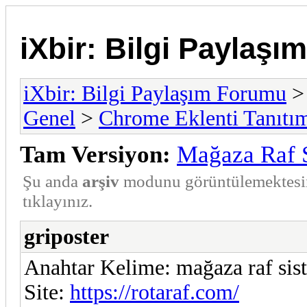
iXbir: Bilgi Paylaş
iXbir: Bilgi Paylaşım Forumu
Genel
>
Chrome Eklenti Tanıtı
Tam Versiyon:
Mağaza Raf S
Şu anda
arşiv
modunu görüntülemektesi
tıklayınız.
griposter
Anahtar Kelime: mağaza raf sis
Site:
https://rotaraf.com/