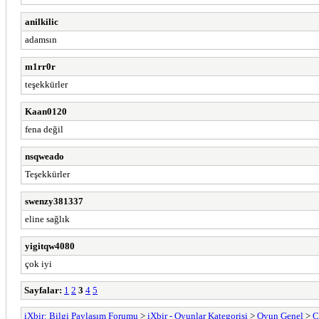
anilkilic
adamsın
m1rr0r
teşekkürler
Kaan0120
fena değil
nsqweado
Teşekkürler
swenzy381337
eline sağlık
yigitqw4080
çok iyi
Sayfalar:
1
2
3
4
5
iXbir: Bilgi Paylaşım Forumu
>
iXbir - Oyunlar Kategorisi
>
Oyun Genel
>
C