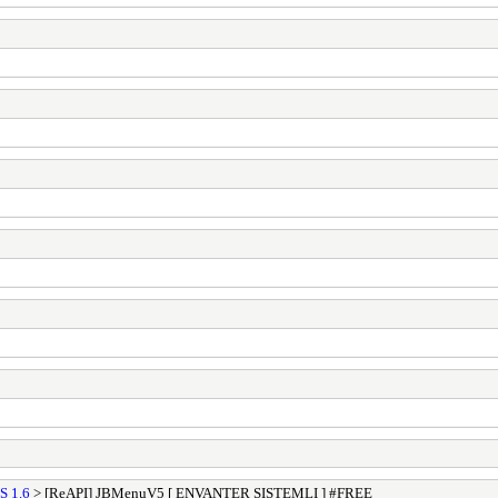
S 1.6
> [ReAPI] JBMenuV5 [ ENVANTER SISTEMLI ] #FREE