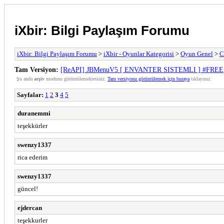
iXbir: Bilgi Paylaşım Forumu
iXbir: Bilgi Paylaşım Forumu
>
iXbir - Oyunlar Kategorisi
>
Oyun Genel
>
C
Tam Versiyon:
[ReAPI] JBMenuV5 [ ENVANTER SISTEMLI ] #FREE
Şu anda
arşiv
modunu görüntülemektesiniz.
Tam versiyonu görüntülemek için buraya
tıklayınız.
Sayfalar:
1
2
3
4
5
duranemmi
teşekkürler
swenzy1337
rica ederim
swenzy1337
güncel!
ejdercan
teşekkurler