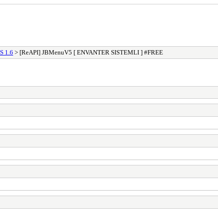
S 1.6
> [ReAPI] JBMenuV5 [ ENVANTER SISTEMLI ] #FREE