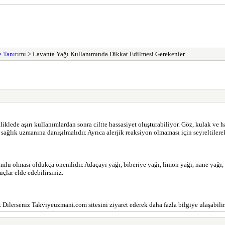
e Tanıtımı
> Lavanta Yağı Kullanımında Dikkat Edilmesi Gerekenler
liklede aşırı kullanımlardan sonra ciltte hassasiyet oluşturabiliyor. Göz, kulak ve 
ağlık uzmanına danışılmalıdır. Ayrıca alerjik reaksiyon olmaması için seyreltilerek
yumlu olması oldukça önemlidir. Adaçayı yağı, biberiye yağı, limon yağı, nane yağı, 
çlar elde edebilirsiniz.
. Dilerseniz Takviyeuzmani.com sitesini ziyaret ederek daha fazla bilgiye ulaşabilir