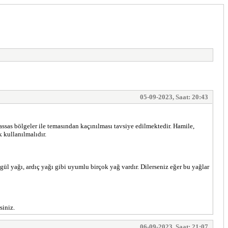
05-09-2023, Saat: 20:43
hassas bölgeler ile temasından kaçınılması tavsiye edilmektedir. Hamile,
 kullanılmalıdır.
gül yağı, ardıç yağı gibi uyumlu birçok yağ vardır. Dilerseniz eğer bu yağlar
siniz.
06-09-2023, Saat: 21:07