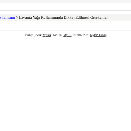
e Tanıtımı
> Lavanta Yağı Kullanımında Dikkat Edilmesi Gerekenler
Türkçe Çeviri:
MyBB
, Yazılım:
MyBB
, © 2002-2026
MyBB Group