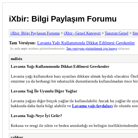
iXbir: Bilgi Paylaşım Forumu
iXbir: Bilgi Paylaşım Forumu
>
iXbir - Genel Kategori
>
Tanıtım Genel
>
Sit
Tam Versiyon:
Lavanta Yağı Kullanımında Dikkat Edilmesi Gerekenler
Şu anda
arşiv
modunu görüntülemektesiniz.
Tam versiyonu görüntülemek için buraya
tıklayınız.
nullsix
Lavanta Yağı Kullanımında Dikkat Edilmesi Gerekenler
Lavanta yağı kullanırken bazı uyarıları dikkate almak faydalı olacaktır. Özel
emzirme ya da herhangi bir rahatsızlık durumlarında kullanılmadan önce bir s
Lavanta Yağ İle Uyumlu Diğer Yağlar
Lavanta yağını diğer birçok yağlar ile kullanılabilir. Ancak bu yağlar ile u
hakkında daha fazla bilgi alabilir ve
Lavanta yağı faydaları
ile olumlu sonu
Lavanta Yağı Neye İyi Gelir?
Kokusu ve rengi ile zihin ve beden arındırdığı en belirgin özelliklerindendir
cabbar