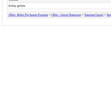
kolay gelsin
iXbir: Bilgi Paylaşım Forumu
>
iXbir - Genel Kategori
>
Tanıtım Genel
>
Sit